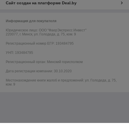
Сайт создан на платформе Deal.by
Информация для покупателя
Юридическое лицо:
ООО "ФаерЭкспресс Инвест"
220077, г. Минск, ул. Голодеда, д. 75, ком. 9
Регистрационный номер ЕГР: 193484795
УНП: 193484795
Регистрационный орган: Минский горисполком
Дата регистрации компании: 30.10.2020
Местонахождение книги жалоб и предложений: ул. Голодеда, д. 75,
ком. 9