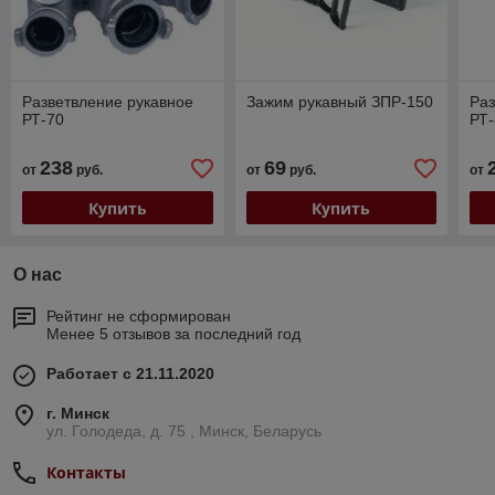
Разветвление рукавное
Зажим рукавный ЗПР-150
Раз
РТ-70
РТ
238
69
от
руб.
от
руб.
от
Купить
Купить
О нас
Рейтинг не сформирован
Менее 5 отзывов за последний год
Работает с 21.11.2020
г. Минск
ул. Голодеда, д. 75 , Минск, Беларусь
Контакты