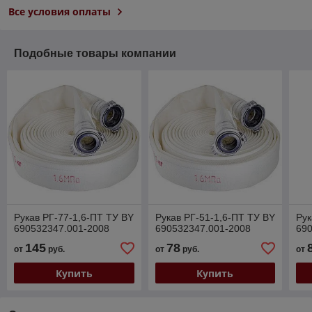
Все условия оплаты
Подобные товары компании
Рукав РГ-77-1,6-ПТ ТУ BY
Рукав РГ-51-1,6-ПТ ТУ BY
Рук
690532347.001-2008
690532347.001-2008
69
145
78
от
руб.
от
руб.
от
Купить
Купить