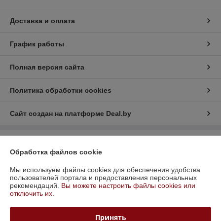
Доставка и оплата
График работы
Полная версия сайта
Политика обработки cookies
Сайт создан на платформе Deal.by
Информация для покупателя
Обработка файлов cookie
Юридическое лицо:
ООО "ФаерЭкспресс Инвест"
220077, г. Минск, ул. Голодеда, д. 75, ком. 9
Мы используем файлы cookies для обеспечения удобства
пользователей портала и предоставления персональных
Регистрационный номер ЕГР: 193484795
рекомендаций.
Вы можете настроить файлы cookies или
отключить их.
УНП: 193484795
Регистрационный орган: Минский горисполком
Принять