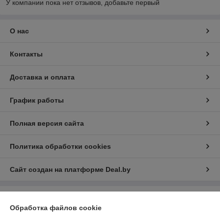
У компании пока нет отзывов, добавьте первый
О нас
Контакты
Доставка и оплата
График работы
Полная версия сайта
Политика обработки cookies
Сайт создан на платформе Deal.by
Информация для покупателя
Обработка файлов cookie
Юридическое лицо:
ООО "ФаерЭкспресс Инвест"