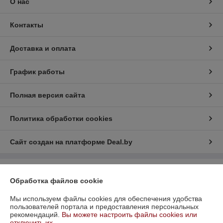
О нас
Контакты
Доставка и оплата
График работы
Полная версия сайта
Политика обработки cookies
Сайт создан на платформе Deal.by
Информация для покупателя
Обработка файлов cookie
Юридическое лицо:
ООО "ФаерЭкспресс Инвест"
220077, г. Минск, ул. Голодеда, д. 75, ком. 9
Мы используем файлы cookies для обеспечения удобства
пользователей портала и предоставления персональных
Регистрационный номер ЕГР: 193484795
рекомендаций.
Вы можете настроить файлы cookies или
отключить их.